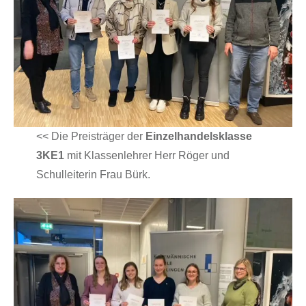
<< Die Preisträger der
Einzelhandelsklasse
3KE1
mit Klassenlehrer Herr Röger und
Schulleiterin Frau Bürk.