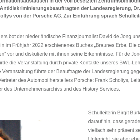
ormationsaustausch in der voll besetzten Zentrumsbibliothe
m Antidiskriminierungsbeauftragten der Landesregierung, Dr.
tys von der Porsche AG. Zur Einführung sprach Schulleiter
ers bot der niederländische Finanzjournalist David de Jong un
sein im Frühjahr 2022 erschienenes Buches „Braunes Erbe. Die 
 vor und diskutierte mit ihnen seine Erkenntnisse. Für de Jong
rde die Veranstaltung durch private Kontakte unseres BWL-Leh
eranstaltung führte der Beauftragte der Landesregierung gege
reter des Automobilherstellers Porsche: Frank Scholtys, Leite
ter des Unternehmensarchivs und des History Services.
Schulleiterin Birgit Bür
darauf hin, dass gerade
vielfach sehr präsent s
Unterricht, sie aber eb