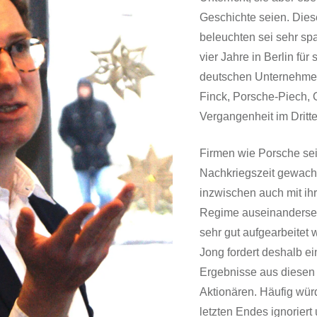
Geschichte seien. Di
beleuchten sei sehr sp
vier Jahre in Berlin für
deutschen Unternehmer
Finck, Porsche-Piech, 
Vergangenheit im Drit
Firmen wie Porsche sei
Nachkriegszeit gewachs
inzwischen auch mit ih
Regime auseinandersetz
sehr gut aufgearbeitet 
Jong fordert deshalb ei
Ergebnisse aus diesen
Aktionären. Häufig wür
letzten Endes ignoriert