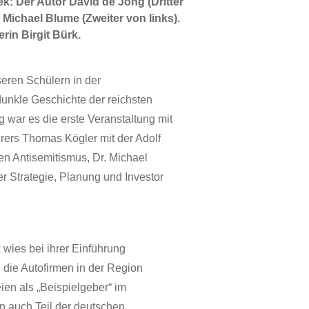
k: Der Autor David de Jong (Dritter
 Michael Blume (Zweiter von links).
in Birgit Bürk.
seren Schülern in der
dunkle Geschichte der reichsten
 war es die erste Veranstaltung mit
rers Thomas Kögler mit der Adolf
n Antisemitismus, Dr. Michael
r Strategie, Planung und Investor
k wies bei ihrer Einführung
 die Autofirmen in der Region
eien als „Beispielgeber“ im
en auch Teil der deutschen