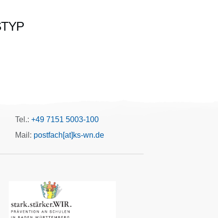
STYP
Office 365
Outlook Live
Tel.:
+49 7151 5003-100
Mail:
postfach[at]ks-wn.de