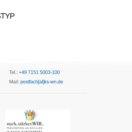
STYP
Office 365
Outlook Live
Tel.:
+49 7151 5003-100
Mail:
postfach[at]ks-wn.de