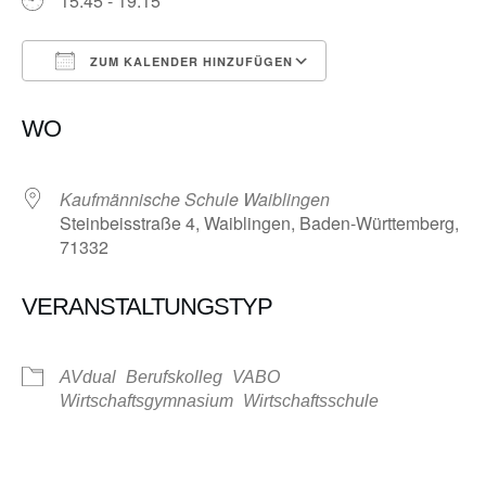
15:45 - 19:15
ZUM KALENDER HINZUFÜGEN
ICS herunterladen
Google Kalender
WO
Kaufmännische Schule Waiblingen
Steinbeisstraße 4, Waiblingen, Baden-Württemberg,
71332
VERANSTALTUNGSTYP
AVdual
Berufskolleg
VABO
Wirtschaftsgymnasium
Wirtschaftsschule