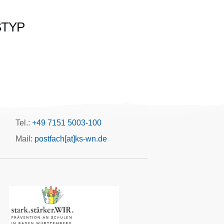
STYP
Office 365
Outlook Live
Tel.:
+49 7151 5003-100
Mail:
postfach[at]ks-wn.de