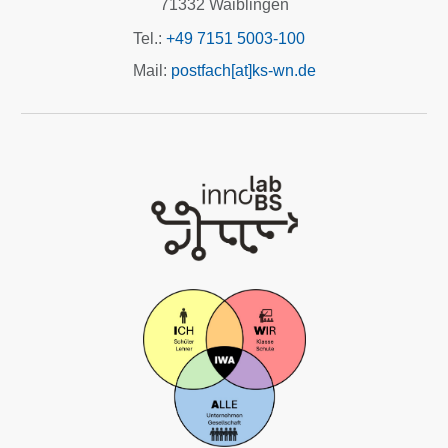
71332 Waiblingen
Tel.:
+49 7151 5003-100
Mail:
postfach[at]ks-wn.de