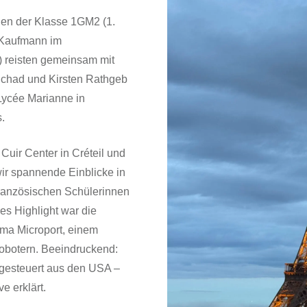
nen der Klasse 1GM2 (1.
/Kaufmann im
reisten gemeinsam mit
 Schad und Kirsten Rathgeb
Lycée Marianne in
.
Cuir Center in Créteil und
 wir spannende Einblicke in
französischen Schülerinnen
es Highlight war die
rma Microport, einem
robotern. Beeindruckend:
 gesteuert aus den USA –
e erklärt.