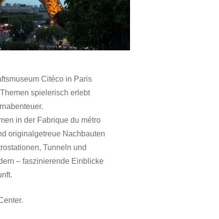
aftsmuseum Citéco in Paris
 Themen spielerisch erlebt
rnabenteuer.
amen in der Fabrique du métro
ind originalgetreue Nachbauten
ostationen, Tunneln und
rn – faszinierende Einblicke
nft.
Center.